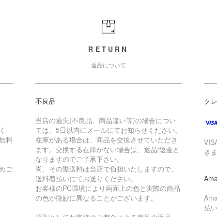
RETURN
返品について
不良品
ク
当店の過失(不良品、商品違い等)の場合につい
く
ては、5日以内にメールにてお知らせください。
が無料
在庫がある場合は、商品を交換させていただき
VI
ます。交換する在庫がない場合は、返品/返金と
き
なりますのでご了承下さい。
めご
尚、その際送料は当店で負担いたしますので、
送料着払いにてお送りください。
Ama
お客様のPC環境により画面上の色と実際の商品
の色が微妙に異なることがございます。
Am
払