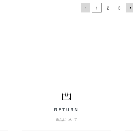
1
2
3
RETURN
返品について