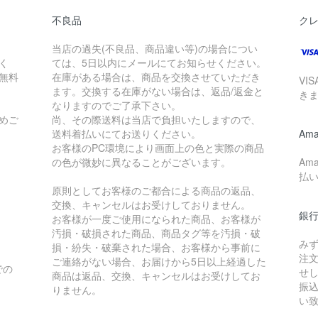
不良品
ク
当店の過失(不良品、商品違い等)の場合につい
く
ては、5日以内にメールにてお知らせください。
が無料
在庫がある場合は、商品を交換させていただき
VI
ます。交換する在庫がない場合は、返品/返金と
き
なりますのでご了承下さい。
めご
尚、その際送料は当店で負担いたしますので、
送料着払いにてお送りください。
Ama
お客様のPC環境により画面上の色と実際の商品
の色が微妙に異なることがございます。
Am
払
原則としてお客様のご都合による商品の返品、
交換、キャンセルはお受けしておりません。
銀
お客様が一度ご使用になられた商品、お客様が
汚損・破損された商品、商品タグ等を汚損・破
み
損・紛失・破棄された場合、お客様から事前に
注
ご連絡がない場合、お届けから5日以上経過した
での
せ
商品は返品、交換、キャンセルはお受けしてお
振
りません。
い